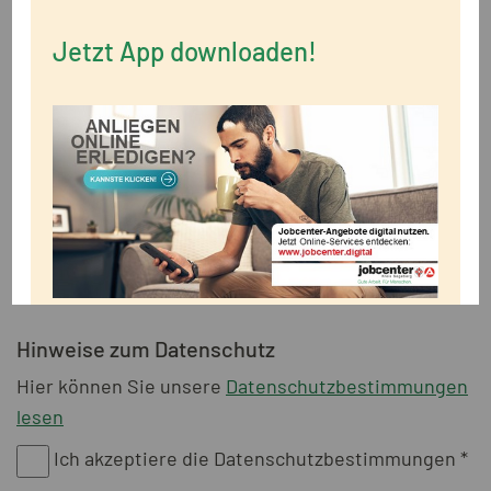
Bild / Foto hinzufügen
Datei hinzufügen
Jetzt App downloaden!
(jpg, gif, png)
(pdf, doc, docx, xls, xlsx)
Hinweise zum Datenschutz
Hier können Sie unsere
Datenschutzbestimmungen
lesen
Ich akzeptiere die Datenschutzbestimmungen *