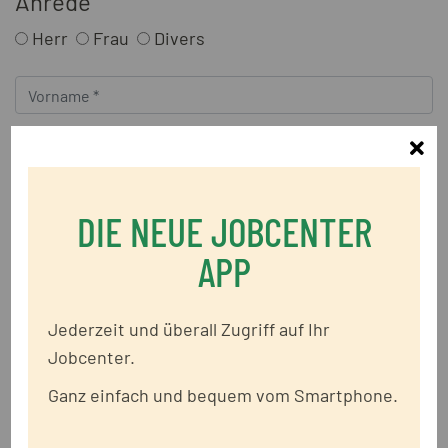
Anrede
Herr
Frau
Divers
Sc
DIE NEUE JOBCENTER
APP
Jederzeit und überall Zugriff auf Ihr
Jobcenter.
Ganz einfach und bequem vom Smartphone.
Dokumente hinzufügen