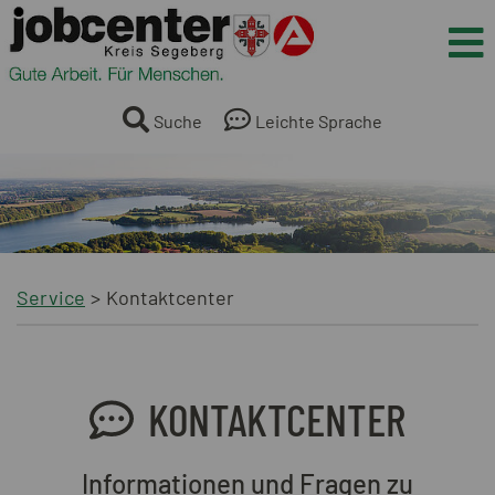
Springe direkt zum Inhalt
Me
Suche
Leichte Sprache
Service
Kontaktcenter
KONTAKTCENTER
Informationen und Fragen zu