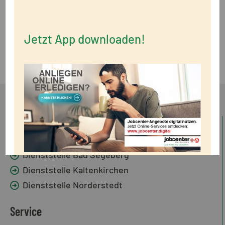
Was muss ich beim Umzug wissen
Wie viel darf eine Unterkunft kosten
Jetzt App downloaden!
Unterstützung für Schulkinder
Standorte
Dienststelle Bad Segeberg
Dienststelle Kaltenkirchen
Dienststelle Norderstedt
Service