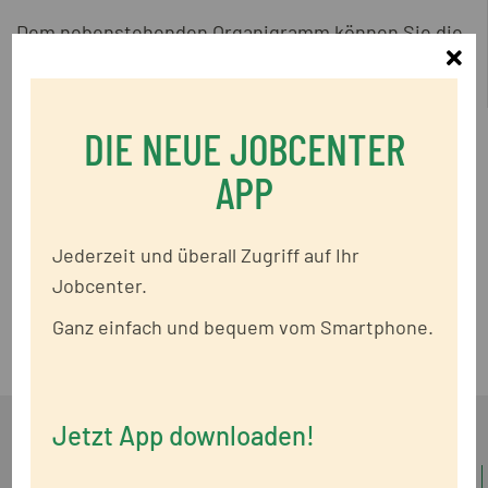
Dem nebenstehenden Organigramm können Sie die
Sc
Form der Organisation des Jobcenters Kreis
Segeberg entnehmen:
DIE NEUE JOBCENTER
Organigramm des Jobcenters Kreis
APP
Segeberg
195 KB
Jederzeit und überall Zugriff auf Ihr
Organigramm (barrierefrei)
Jobcenter.
103 KB
Ganz einfach und bequem vom Smartphone.
Jetzt App downloaden!