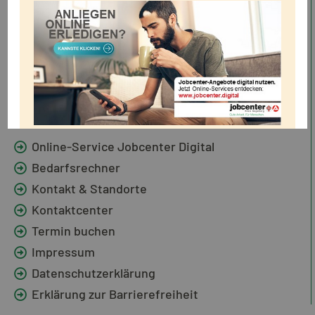
Standorte
Dienststelle Bad Segeberg
Dienststelle Kaltenkirchen
Dienststelle Norderstedt
Service
Online-Service Jobcenter Digital
Bedarfsrechner
Kontakt & Standorte
Kontaktcenter
Termin buchen
Impressum
Datenschutzerklärung
Erklärung zur Barrierefreiheit