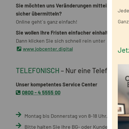
Sie möchten uns Veränderungen mitteilen oder
Jeder
sicher übermitteln?
Ganz
Online geht´s ganz einfach!
Sie wollen Ihre Fristen einfacher einhalten?
Dann klicken Sie sich schnell rein unter
www.jobcenter.digital
Jet
TELEFONISCH
– Nur eine Telefonnumm
Unser kompetentes Service Center
0800 - 4 5555 00
Montag bis Donnerstag von 8-18 Uhr, Freitag 
Bitte halten Sie Ihre BG- oder Kundennummer