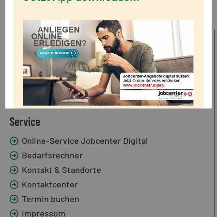
Standorte
Dienststelle Bad Segeberg
Dienststelle Kaltenkirchen
Dienststelle Norderstedt
Service
Online-Service Jobcenter Digital
Bedarfsrechner
Kontakt & Standorte
Kontaktcenter
Termin buchen
Impressum