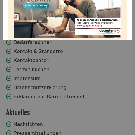
Dienststelle Norderstedt
Service
Online-Service Jobcenter Digital
Bedarfsrechner
Kontakt & Standorte
Kontaktcenter
Termin buchen
Impressum
Datenschutzerklärung
Erklärung zur Barrierefreiheit
Aktuelles
Nachrichten
Pressemitteilungen