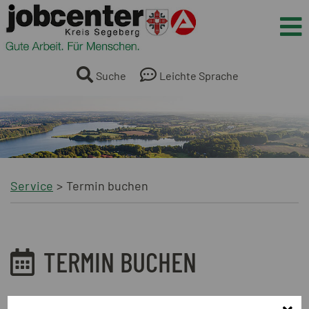
Springe direkt zum Inhalt
Me
Suche
Leichte Sprache
Service
Termin buchen
TERMIN BUCHEN
Registrierung - Mein Anliegen