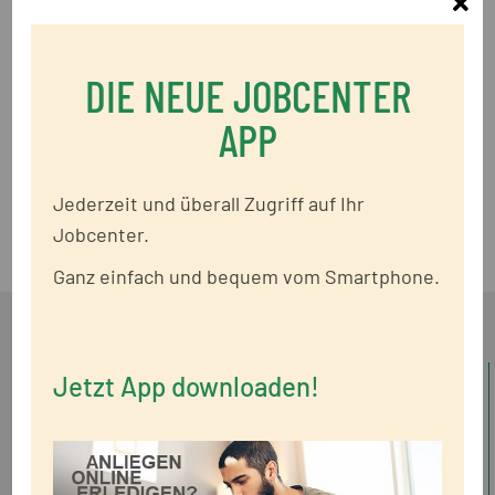
Sc
Ich möchte mich für die Jobcenter-App oder
jobcenter.digital registrieren
DIE NEUE JOBCENTER
Ich habe meine Benutzerdaten für die Jobcenter-App
APP
oder jobcenter.digital vergessen
Ich habe Probleme bei der Bedienung der Jobcenter-
Jederzeit und überall Zugriff auf Ihr
App oder von jobcenter.digital
Jobcenter.
Ganz einfach und bequem vom Smartphone.
Jetzt App downloaden!
Standorte
Dienststelle Bad Segeberg
Dienststelle Kaltenkirchen