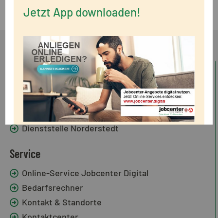
Jetzt App downloaden!
Standorte
Dienststelle Bad Segeberg
Dienststelle Kaltenkirchen
Dienststelle Norderstedt
Service
Online-Service Jobcenter Digital
Bedarfsrechner
Kontakt & Standorte
Kontaktcenter