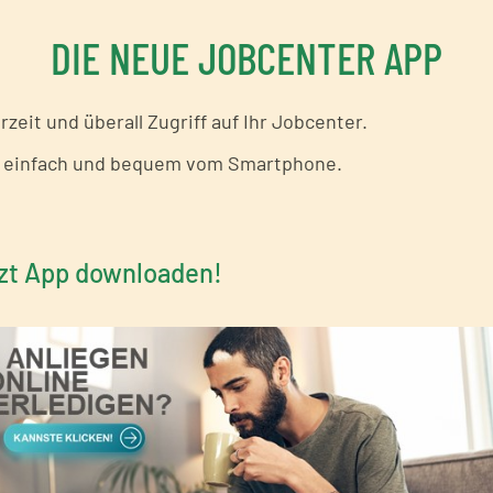
DIE NEUE JOBCENTER APP
KONTAKTCENTER
zeit und überall Zugriff auf Ihr Jobcenter.
 einfach und bequem vom Smartphone.
Sonstiges
zt App downloaden!
t fündig geworden? Dann können Sie an dieser Stelle Ihr
nliegens vornehmen zu können, schildern Sie Ihr Anliegen
e nach Sachlage umfangreichere Klärungen. Sie können Na