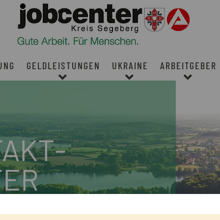
UNG
GELDLEISTUNGEN
UKRAINE
ARBEITGEBER
AKT­
TER