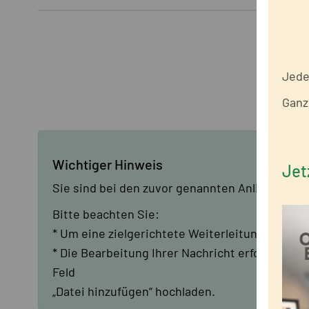
Jeder
Ganz
Wichtiger Hinweis
Jet
Sie sind bei den zuvor genannten Anliegen nich
Bitte beachten Sie:
* Um eine zielgerichtete Weiterleitung Ihres A
* Die Bearbeitung Ihrer Nachricht erfordert j
Feld
„Datei hinzufügen“ hochladen.