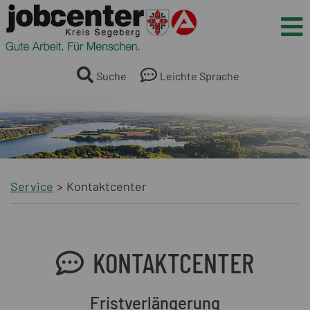
Springe direkt zum Inhalt
Me
Suche
Leichte Sprache
Service
Kontaktcenter
KONTAKTCENTER
Fristverlängerung