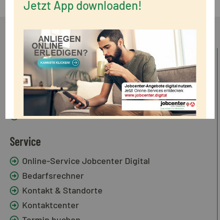
Jetzt App downloaden!
Standorte
Dienststelle Bad Segeberg
Dienststelle Kaltenkirchen
Dienststelle Norderstedt
Service
Online-Service Jobcenter Digital
Bedarfsrechner
Kontakt & Standorte
Kontaktcenter
Termin buchen