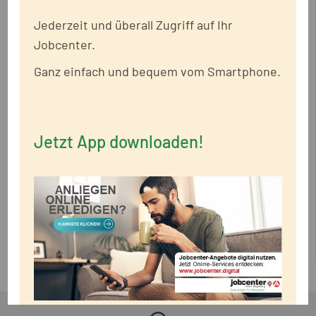
Schwarzschrift versandten Dokumenten zur
Jederzeit und überall Zugriff auf Ihr
Verfügung.
Jobcenter.
Bei der Braille-Schrift handelt es sich um eine
Ganz einfach und bequem vom Smartphone.
tastbare Blindenschrift, die 1825 von Louis Braille
entwickelt wurde. Sie besteht aus Punktmustern,
denen ein System von sechs Punkten zugrunde
Jetzt App downloaden!
liegt. Wie die Braille-Schrift funktioniert, erfahren
Sie zum Beispiel auf der
Internetseite des
Deutschen Blinden- und Sehbehindertenverbandes
e.V.
.
Zurück